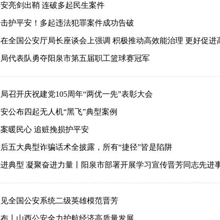
安亮剑出鞘 连破多起民生案件
出击护平安！多起违法犯罪案件成功告破
在全国公安厅局长座谈会上强调 积极推动高效能治理 更好促进高
安局代表队勇夺阳泉市第五届职工篮球赛冠军
局召开庆祝建党105周年“两优一先”表彰大会
安公布四起无人机“黑飞”典型案例
案暖民心 追赃挽损护平安
后五大典型诈骗话术全披露，所有“捷径”皆是陷阱
进典型 凝聚奋进力量丨阳泉市部署开展学习宣传晋芳同志先进
会见全国公安系统二级英雄模范晋芳
发布丨山西公安全力护航经济高质量发展