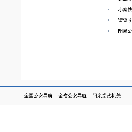
小案快
请查
阳泉公
公安部
北京市
山西省公安厅
天津市
阳泉市人民政
太原市公安
河北省
全国公安导航
全省公安导航
阳泉党政机关
内蒙古
辽宁省
阳泉市公安局
吉林省
长治市公安
黑龙江省
江苏省
浙江省
朔州市公安局
安徽省
忻州市公安
福建省