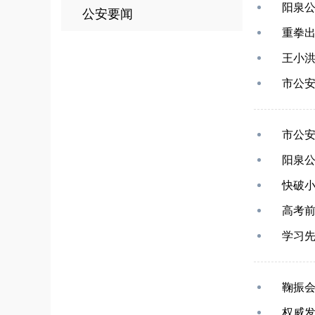
阳泉公
公安要闻
重拳
王小洪
市公
市公安
阳泉公
快破小
高考前
学习先
鞠振
权威