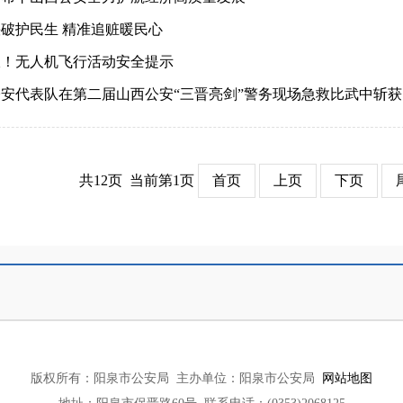
破护民生 精准追赃暖民心
收！无人机飞行活动安全提示
安代表队在第二届山西公安“三晋亮剑”警务现场急救比武中斩
共12页 当前第1页
首页
上页
下页
府
局
山西省
大同市公安局
局
上海市
晋城市公安局
版权所有：阳泉市公安局
主办单位：阳泉市公安局
网站地图
局
江西省
晋中市公安局