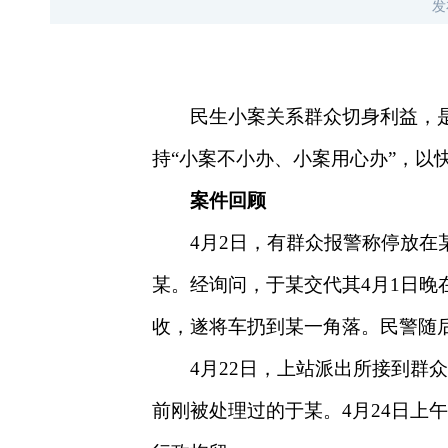
发
民生小案关系群众切身利益，
持“小案不小办、小案用心办”，以
案件回顾
4
月
2
日，有群众报警称停放在
某。经询问，于某交代其
4
月
1
日晚
收，遂将车扔到某一角落。民警随
4
月
22
日，上站派出所接到群众
前刚被处理过的于某。
4
月
24
日上午