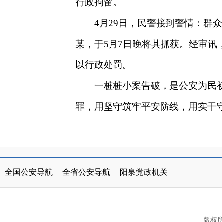
行政拘留。
4
月
29
日，民警接到警情：群众
某，于
5
月
7
日晚将其抓获。经审讯
以行政处罚。
一桩桩小案告破，是公安为民
罪，用坚守筑牢平安防线，用实干
公安部
北京市
山西省公安厅
天津市
阳泉市人民政府
太原市公安局
河北省
山西
全国公安导航
全省公安导航
阳泉党政机关
内蒙古
辽宁省
阳泉市公安局
吉林省
长治市公安局
黑龙江省
上
版权